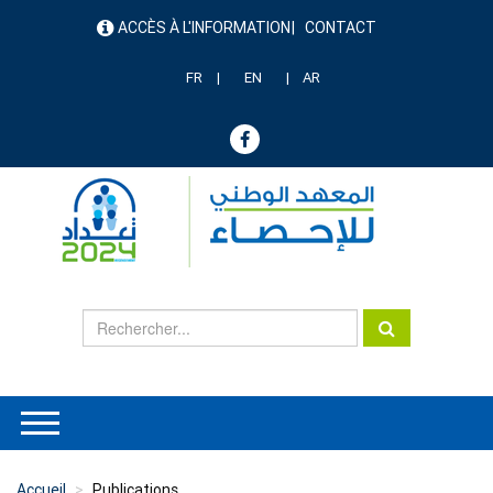
Aller
ACCÈS À L'INFORMATION
CONTACT
au
menu
contenu
header
principal
FR
EN
AR
Accueil
Publications