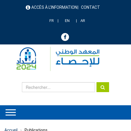
Aller
ACCÈS À L'INFORMATION
CONTACT
au
menu
contenu
header
principal
FR
EN
AR
Accueil
Publications