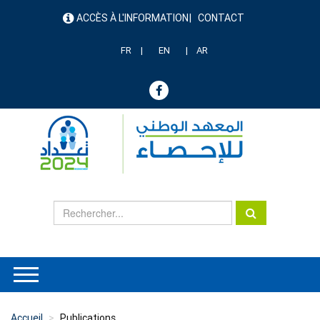
Aller
ACCÈS À L'INFORMATION
CONTACT
au
menu
contenu
header
principal
FR
EN
AR
Accueil
Publications