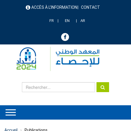
Aller
ACCÈS À L'INFORMATION
CONTACT
au
menu
contenu
header
principal
FR
EN
AR
Accueil
Publications