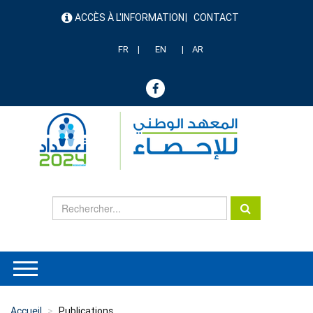
Aller
ACCÈS À L'INFORMATION
CONTACT
au
menu
contenu
header
principal
FR
EN
AR
Accueil
Publications