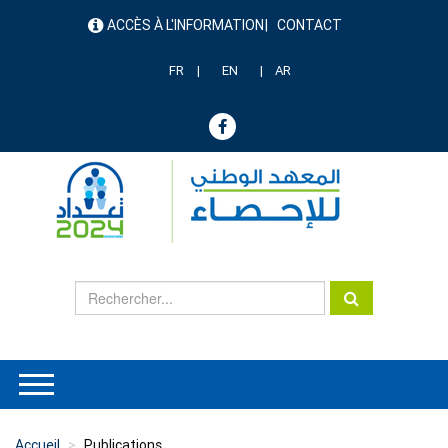
Aller
ACCÈS À L'INFORMATION
CONTACT
au
menu
contenu
header
principal
FR
EN
AR
Accueil
Publications