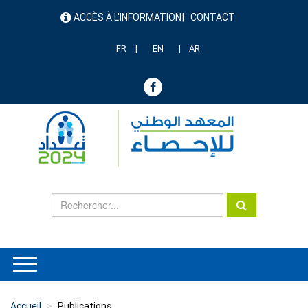
Aller
ACCÈS À L'INFORMATION
CONTACT
au
menu
contenu
header
principal
FR
EN
AR
Accueil
Publications