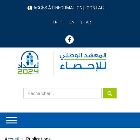
Aller
ACCÈS À L'INFORMATION
CONTACT
au
menu
contenu
header
principal
FR
EN
AR
Accueil
Publications