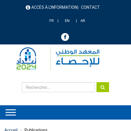
Aller
ACCÈS À L'INFORMATION
CONTACT
au
menu
contenu
header
principal
FR
EN
AR
Accueil
Publications