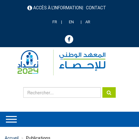
Aller
ACCÈS À L'INFORMATION
CONTACT
au
menu
contenu
header
principal
FR
EN
AR
Accueil
Publications