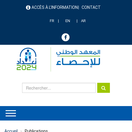
Aller
ACCÈS À L'INFORMATION
CONTACT
au
menu
contenu
header
principal
FR
EN
AR
Accueil
Publications