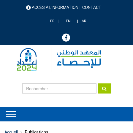
Aller
ACCÈS À L'INFORMATION
CONTACT
au
menu
contenu
header
principal
FR
EN
AR
Accueil
Publications