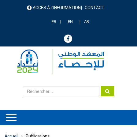
Aller
ACCÈS À L'INFORMATION
CONTACT
au
menu
contenu
header
principal
FR
EN
AR
Accueil
Publications