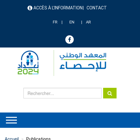
Aller
ACCÈS À L'INFORMATION
CONTACT
au
menu
contenu
header
principal
FR
EN
AR
Accueil
Publications