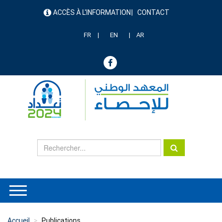
Aller
ACCÈS À L'INFORMATION
CONTACT
au
menu
contenu
header
principal
FR
EN
AR
Accueil
Publications