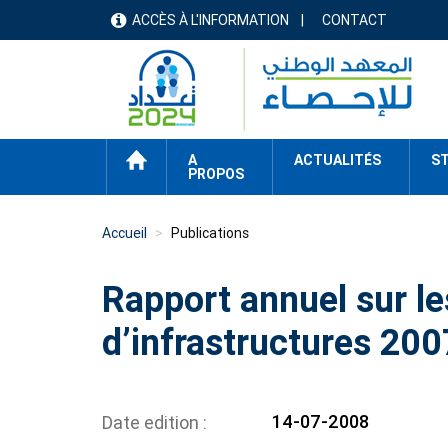
Aller
ACCÈS À L'INFORMATION
CONTACT
menu
au
contenu
header
principal
ACCUEIL
A
ACTUALITÉS
ST
PROPOS
Accueil
Publications
Rapport annuel sur le
d’infrastructures 200
14-07-2008
Date edition