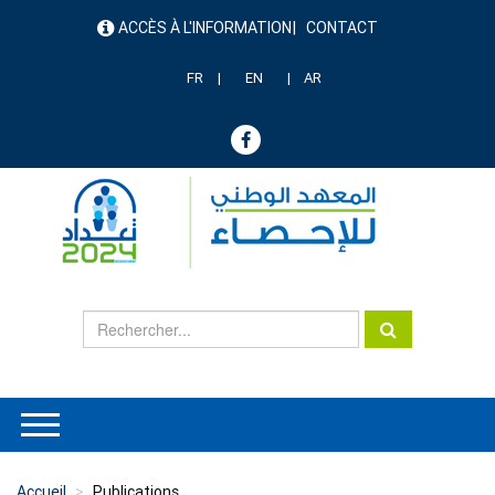
Aller
ACCÈS À L'INFORMATION
CONTACT
au
menu
contenu
header
principal
FR
EN
AR
Accueil
Publications