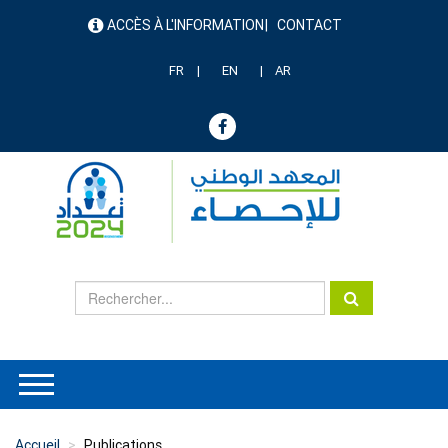
Aller
ACCÈS À L'INFORMATION
CONTACT
au
menu
contenu
header
principal
FR
EN
AR
Accueil
Publications