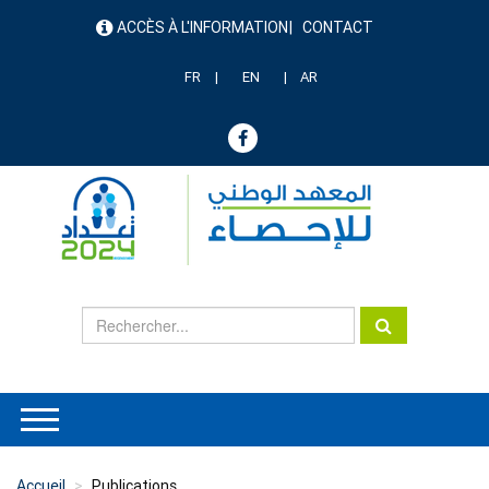
Aller
ACCÈS À L'INFORMATION
CONTACT
au
menu
contenu
header
principal
FR
EN
AR
Accueil
Publications