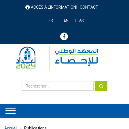
Aller
ACCÈS À L'INFORMATION
CONTACT
au
menu
contenu
header
principal
FR
EN
AR
Accueil
Publications