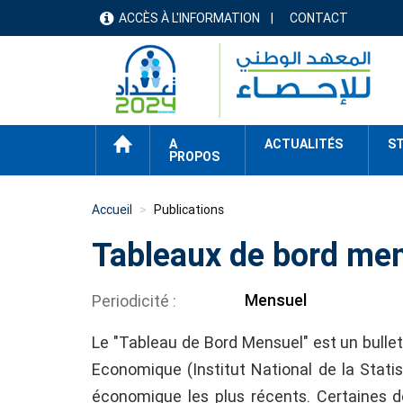
Aller
ACCÈS À L'INFORMATION
CONTACT
menu
au
contenu
header
principal
ACCUEIL
A
ACTUALITÉS
ST
PROPOS
Accueil
Publications
Tableaux de bord men
Mensuel
Periodicité
Le "Tableau de Bord Mensuel" est un bullet
Economique (Institut National de la Statis
économique les plus récents. Certaines d