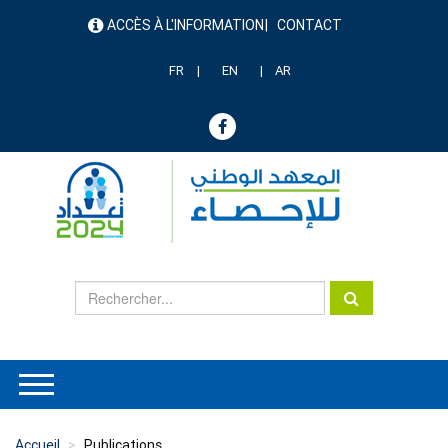
Aller
ACCÈS À L'INFORMATION
CONTACT
au
menu
contenu
header
principal
FR
EN
AR
Accueil
Publications