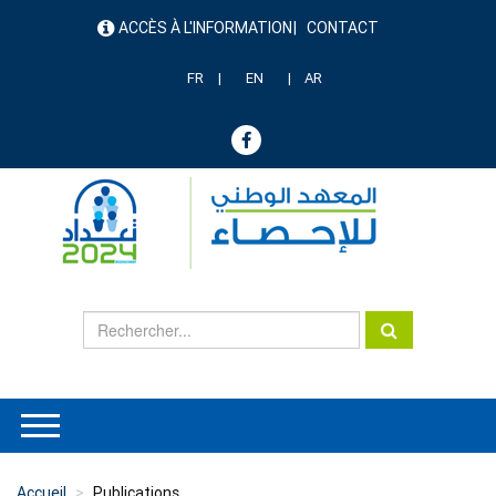
Aller
ACCÈS À L'INFORMATION
CONTACT
au
menu
contenu
header
principal
FR
EN
AR
Accueil
Publications