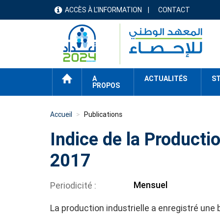
Aller
ACCÈS À L'INFORMATION
CONTACT
menu
au
contenu
header
principal
ACCUEIL
A
ACTUALITÉS
ST
PROPOS
Accueil
Publications
Indice de la Productio
2017
Mensuel
Periodicité
La production industrielle a enregistré une