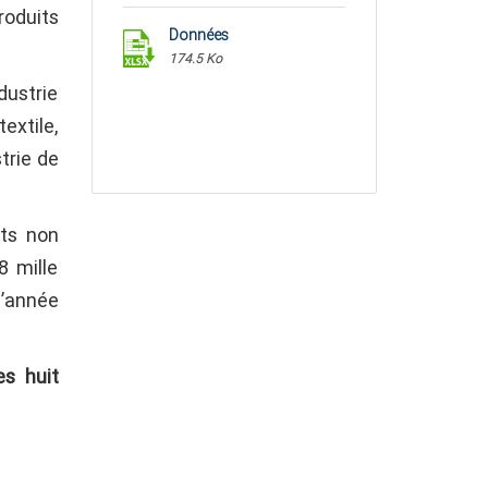
roduits
Données
174.5 Ko
dustrie
extile,
strie de
its non
8 mille
’année
es huit