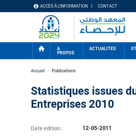
Aller
ACCÈS À L'INFORMATION
CONTACT
menu
au
contenu
header
principal
ACCUEIL
A
ACTUALITÉS
ST
PROPOS
Accueil
Publications
Statistiques issues d
Entreprises 2010
12-05-2011
Date edition