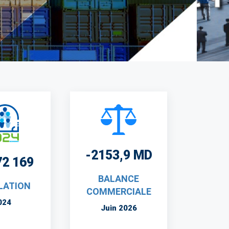
-2153,9 MD
72 169
BALANCE
LATION
COMMERCIALE
024
Juin 2026