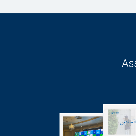
As
17-05-2
Publicat