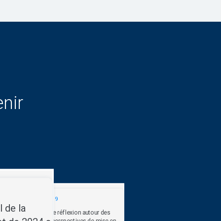
nir
10/06/2019
 de la
Atelier de réflexion autour des
défis et perspectives de mise en