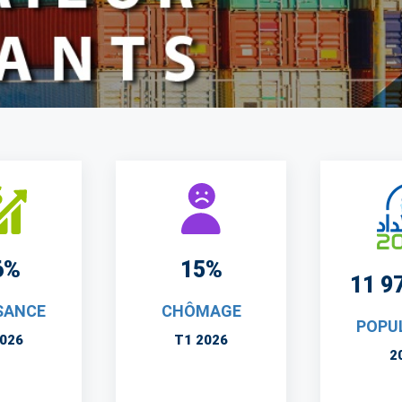
6%
15%
11 9
SANCE
CHÔMAGE
POPU
2026
T1 2026
2