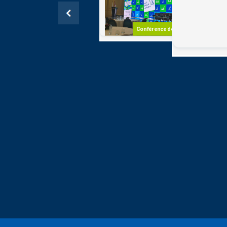
Recense
Populati
Hôte l'a
Conférence de presse