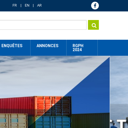
FR
EN
AR
ENQUÊTES
ANNONCES
RGPH
2024