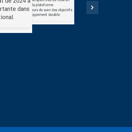
at de 2024 a
place de la plateforme
rtante dans
d’indicateurs de suivi des objectifs
Atelier
de développement durable.
ional.