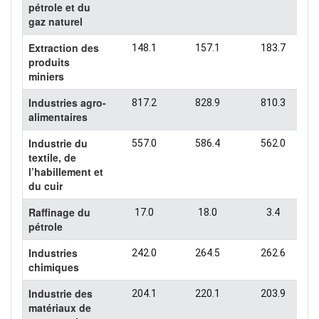
pétrole et du
gaz naturel
Extraction des
148.1
157.1
183.7
produits
miniers
Industries agro-
817.2
828.9
810.3
alimentaires
Industrie du
557.0
586.4
562.0
textile, de
l’habillement et
du cuir
Raffinage du
17.0
18.0
3.4
pétrole
Industries
242.0
264.5
262.6
chimiques
Industrie des
204.1
220.1
203.9
matériaux de