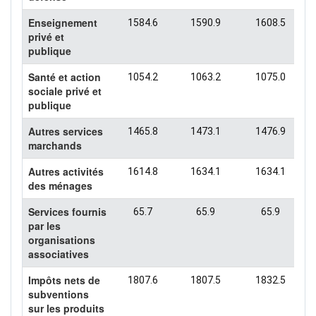
Enseignement
1584.6
1590.9
1608.5
privé et
publique
Santé et action
1054.2
1063.2
1075.0
sociale privé et
publique
Autres services
1465.8
1473.1
1476.9
marchands
Autres activités
1614.8
1634.1
1634.1
des ménages
Services fournis
65.7
65.9
65.9
par les
organisations
associatives
Impôts nets de
1807.6
1807.5
1832.5
subventions
sur les produits