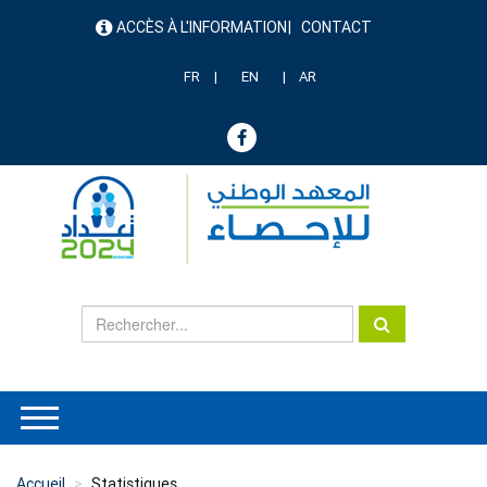
Aller
ACCÈS À L'INFORMATION
CONTACT
au
menu
contenu
header
principal
FR
EN
AR
Accueil
Statistiques