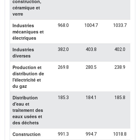
construction,
céramique et
verre
Industries
968.0
1004.7
1033.7
mécaniques et
électriques
Industries
382.0
403.8
402.0
diverses
Production et
269.8
280.5
238.9
distribution de
l'électricité et
du gaz
Distribution
185.3
184.1
185.8
d'eau et
traitement des
eaux usées et
des déchets
Construction
991.3
994.7
1018.8