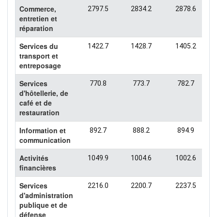
Commerce,
2797.5
2834.2
2878.6
entretien et
réparation
Services du
1422.7
1428.7
1405.2
transport et
entreposage
Services
770.8
773.7
782.7
d'hôtellerie, de
café et de
restauration
Information et
892.7
888.2
894.9
communication
Activités
1049.9
1004.6
1002.6
financières
Services
2216.0
2200.7
2237.5
d'administration
publique et de
défense