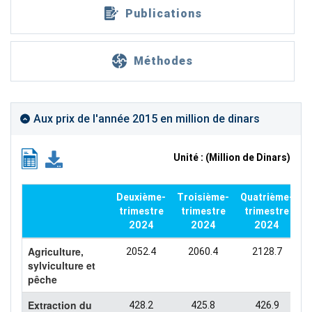
Publications
Méthodes
Aux prix de l'année 2015 en million de dinars
Unité : (Million de Dinars)
deuxième-
troisième-
quatrième-
première-
trimestre
trimestre
trimestre
t
2024
2024
2024
Agriculture,
2052.4
2060.4
2128.7
sylviculture et
pêche
Extraction du
428.2
425.8
426.9