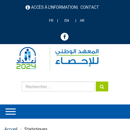
Aller
ACCÈS À L'INFORMATION
CONTACT
au
menu
contenu
header
principal
FR
EN
AR
Accueil
Statistiques