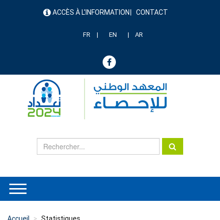
Aller
ACCÈS À L'INFORMATION
CONTACT
au
menu
contenu
header
principal
FR
EN
AR
Accueil
Statistiques