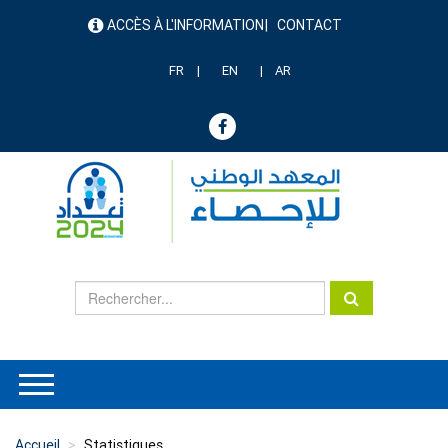
Aller
ACCÈS À L'INFORMATION
CONTACT
au
menu
contenu
header
principal
FR
EN
AR
Accueil
Statistiques