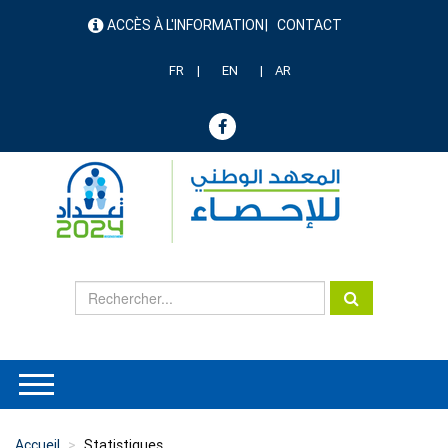
Aller
ACCÈS À L'INFORMATION
CONTACT
au
menu
contenu
header
principal
FR
EN
AR
Accueil
Statistiques