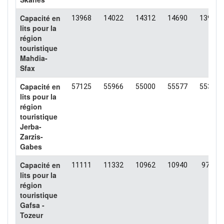
Capacité en
13968
14022
14312
14690
13927
lits pour la
région
touristique
Mahdia-
Sfax
Capacité en
57125
55966
55000
55577
55393
lits pour la
région
touristique
Jerba-
Zarzis-
Gabes
Capacité en
11111
11332
10962
10940
9724
lits pour la
région
touristique
Gafsa -
Tozeur