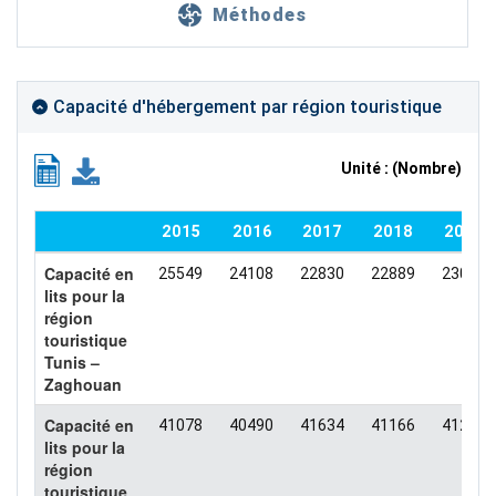
Méthodes
Capacité d'hébergement par région touristique
Unité : (Nombre)
2015
2016
2017
2018
2019
Capacité en
25549
24108
22830
22889
23071
lits pour la
région
touristique
Tunis –
Zaghouan
Capacité en
41078
40490
41634
41166
41206
lits pour la
région
touristique