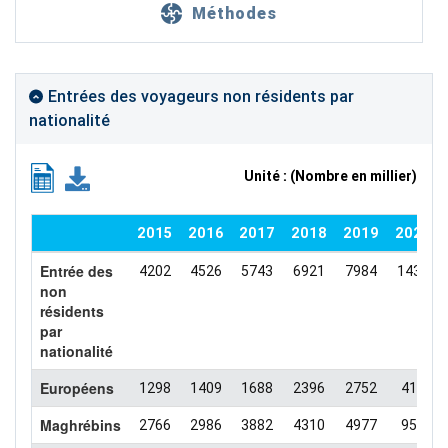
Méthodes
Entrées des voyageurs non résidents par
nationalité
Unité : (Nombre en millier)
2015
2016
2017
2018
2019
2020
Entrée des
4202
4526
5743
6921
7984
1432
non
résidents
par
nationalité
Européens
1298
1409
1688
2396
2752
412
Maghrébins
2766
2986
3882
4310
4977
957