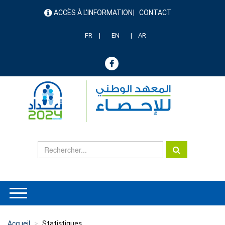
Aller
ACCÈS À L'INFORMATION
CONTACT
au
menu
contenu
header
principal
FR
EN
AR
Accueil
Statistiques