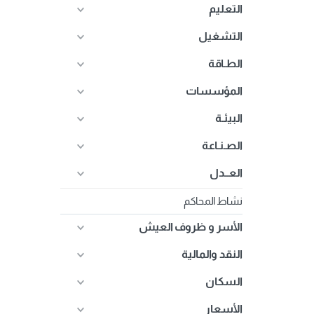
التعليم
التشغيل
الطـاقة
المؤسسات
البيئـة
الصـنـاعة
العــدل
نشاط المحاكم
الأسر و ظروف العيش
النقد والمالية
السكان
الأسعار