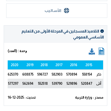
الأساليب
التلاميذ المسجلين في المرحلة الأولى من التعليم
الأساسي العمومي
وحدة : (العدد)
021
2020
2019
2018
2017
2016
2015
ذكر
558154
570894
582903
596727
608875
625370
712
أنثى
520847
529896
539790
552518
562694
577297
741
مصدر : وزارة التربية
تحديث : 2025-12-16