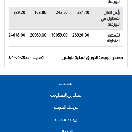
البورصة
رأس المال
224.10
242.50
162.80
229.20
30
المتداول في
البورصة
الأسهم
26926.00
30059.00
20939.00
24618.00
00
المتداولة
مصدر : بورصة الأوراق المالية بتونس
تحديث : 2023-01-04
الخدمات
النفاذ إلى المعلومة
خريطة الموقع
روابط مفيدة
الاتصال