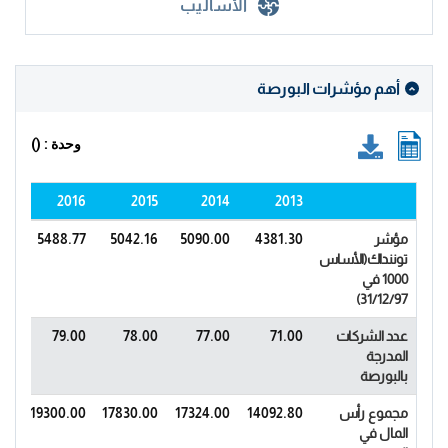
الأساليب
أهم مؤشرات البورصة
وحدة : ()
017
2016
2015
2014
2013
مؤشر
4381.30
5090.00
5042.16
5488.77
83
توننداك(الأساس
1000 في
31/12/97)
عدد الشركات
71.00
77.00
78.00
79.00
00
المدرجة
بالبورصة
مجموع رأس
14092.80
17324.00
17830.00
19300.00
00
المال في