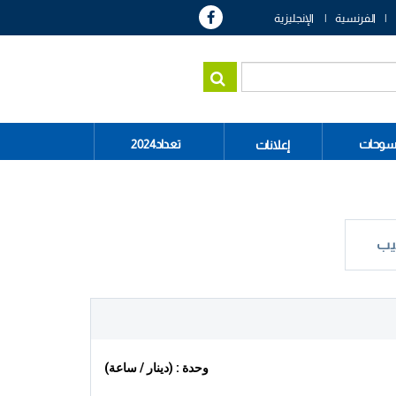
الفرنسية
الإنجليزية
سوحات
تعداد2024
إعلانات
يب
وحدة : (دينار / ساعة)