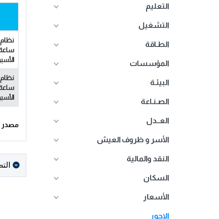
التعليم
التشغيل
الطـاقة
ساعة 
الأسب
المؤسسات
البيئـة
ساعة 
الأسب
الصـنـاعة
العــدل
مصدر :
الأسر و ظروف العيش
النقد والمالية
الت
السكان
الأسعار
الاجور