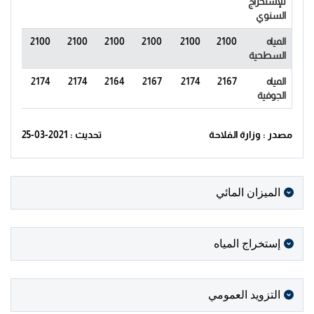
للإستخراج
السنوي
المياه
2100
2100
2100
2100
2100
2100
2100
السطحية
المياه
2167
2174
2167
2164
2174
2174
2174
الجوفية
مصدر : وزارة الفلاحة
تحديث : 2021-03-25
الميزان المائي
إستخراج المياه
التزويد العمومي