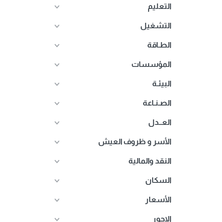
التعليم
التشغيل
الطـاقة
المؤسسات
البيئـة
الصـنـاعة
العــدل
الأسر و ظروف العيش
النقد والمالية
السكان
الأسعار
الاجور