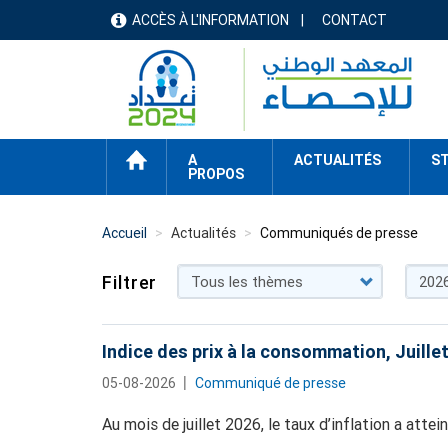
Aller
ACCÈS À L'INFORMATION
CONTACT
menu
au
contenu
header
principal
ACCUEIL
A
ACTUALITÉS
ST
PROPOS
Accueil
Actualités
Communiqués de presse
Filtrer
Indice des prix à la consommation, Juille
05-08-2026
Communiqué de presse
Au mois de juillet 2026, le taux d’inflation a attei