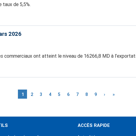
le taux de 5,5%.
Mars 2026
es commerciaux ont atteint le niveau de 16266,8 MD à l’exportat
Page
1
Page
2
Page
3
Page
4
Page
5
Page
6
Page
7
Page
8
Page
9
Page
›
Dernière
»
courante
suivante
page
ILS
ACCÈS RAPIDE